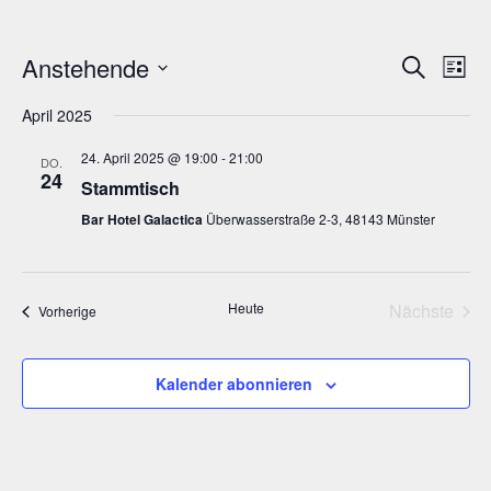
Anstehende
V
V
S
L
u
e
e
D
i
c
r
April 2025
s
a
r
h
a
t
t
e
24. April 2025 @ 19:00
-
21:00
a
DO.
e
n
24
u
Stammtisch
n
s
m
t
Bar Hotel Galactica
Überwasserstraße 2-3, 48143 Münster
s
w
a
t
ä
l
h
a
t
Heute
Nächste
Veranstaltungen
Vorherige
l
l
u
Veransta
e
n
t
n
g
Kalender abonnieren
u
.
A
n
n
g
s
i