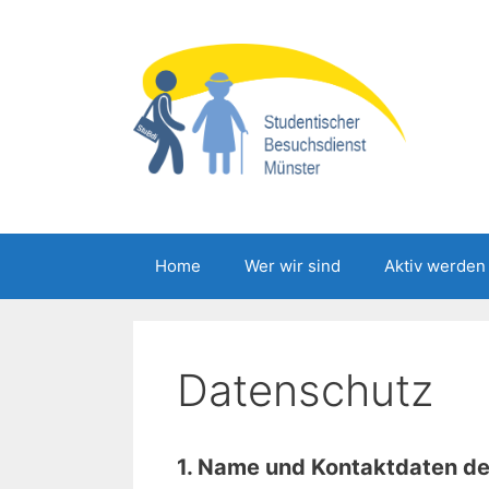
Zum
Inhalt
springen
Home
Wer wir sind
Aktiv werden
Datenschutz
1. Name und Kontaktdaten de